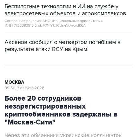
электросетевых объектов и агрокомплексов
Социальная реклама, АНО «Национальные приоритеты».
ИНН 7725383515 Erid: F7NfYUJCUneVdwcydK6A
Аксенов сообщил о четвертом погибшем в
результате атаки ВСУ на Крым
МОСКВА
09:50, 7 августа 2026
Более 20 сотрудников
незарегистрированных
криптообменников задержаны в
"Москва-Сити"
Через эти обменники украинские колл-центры
легализовывали деньги жертв телефонных
мошенников, заявили в ФСБ