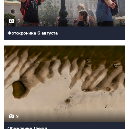
10
Фотохроника 6 августа
9
Обмеление Дуная