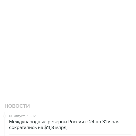
НОВОСТИ
06 августа, 16:02
Международные резервы России с 24 по 31 июля
сократились на $11,8 млрд
06 августа, 15:54
Ведомства РФ предложат меры поддержки
предпринимателей, пострадавших от атак на
логокомплексы