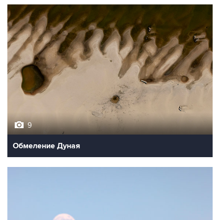
9
Обмеление Дуная