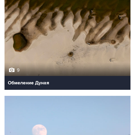
9
Обмеление Дуная