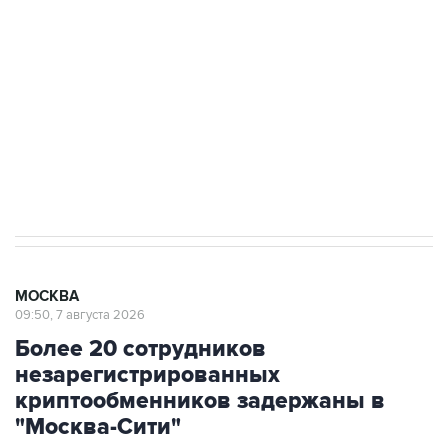
Беспилотные технологии и ИИ на службе у
электросетевых объектов и агрокомплексов
Социальная реклама, АНО «Национальные приоритеты».
ИНН 7725383515 Erid: F7NfYUJCUneVdwcydK6A
Аксенов сообщил о четвертом погибшем в
результате атаки ВСУ на Крым
МОСКВА
09:50, 7 августа 2026
Более 20 сотрудников
незарегистрированных
криптообменников задержаны в
"Москва-Сити"