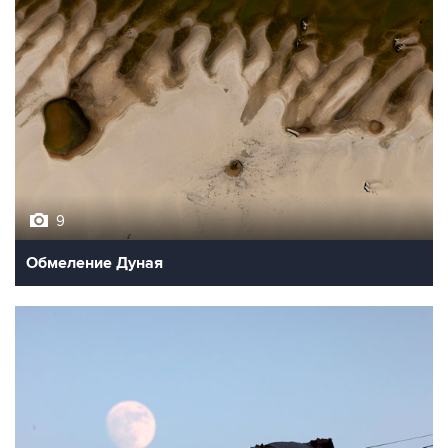
9
Обмеление Дуная