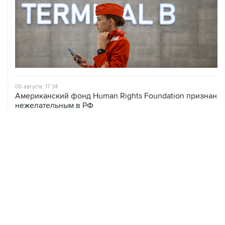
06 августа, 17:34
Американский фонд Human Rights Foundation признан
нежелательным в РФ
06 августа, 17:16
Москва не получала от Еревана официальных
обращений о прекращении концессии Южно-
Кавказской железной дороги
06 августа, 17:03
Пострадавшие от атак на Wildberries селлеры могут
получить отсрочки по налогам