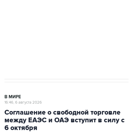
одних руках все службы тыла Минобороны
Как российские медицинские технологии
выходят на мировые рынки
Социальная реклама, АНО «Национальные приоритеты».
ИНН 7725383515 Erid: F7NfYUJCUneVdTRF8PRs
Трамп заявил, что переговоры с Ираном
начнутся в понедельник
В МИРЕ
16:46, 6 августа 2026
Соглашение о свободной торговле
между ЕАЭС и ОАЭ вступит в силу с
6 октября