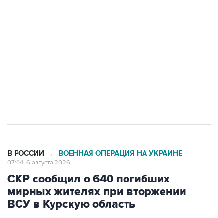
одних руках все службы тыла Минобороны
Как российские медицинские технологии
выходят на мировые рынки
Социальная реклама, АНО «Национальные приоритеты».
ИНН 7725383515 Erid: F7NfYUJCUneVdTRF8PRs
Трамп заявил, что переговоры с Ираном
начнутся в понедельник
В РОССИИ
ВОЕННАЯ ОПЕРАЦИЯ НА УКРАИНЕ
→
07:04, 6 августа 2026
СКР сообщил о 640 погибших
мирных жителях при вторжении
ВСУ в Курскую область