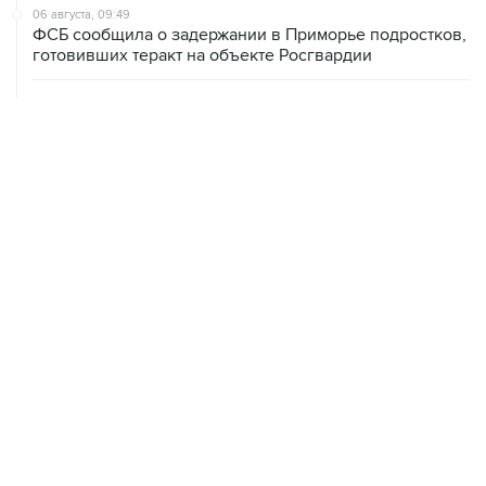
06 августа, 09:49
ФСБ сообщила о задержании в Приморье подростков,
готовивших теракт на объекте Росгвардии
06 августа, 09:04
Минобороны сообщило о нейтрализации за ночь 605
БПЛА
06 августа, 08:59
В Геленджике запретили выход в море из-за угрозы
атаки безэкипажных катеров
06 августа, 08:49
В Тверской области обломки БПЛА повредили фасад
логокомплекса Wildberries
06 августа, 08:17
Ярославский губернатор сообщил о нейтрализации 88
БПЛА над областью
06 августа, 07:04
СКР сообщил о 640 погибших мирных жителях при