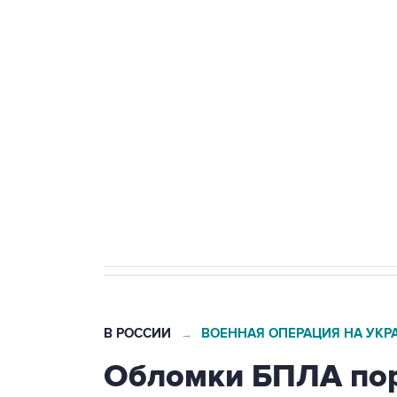
Путин сообщил о решении сосре
тыла Минобороны
Как российские медицинские т
Социальная реклама, АНО «Национальные приоритеты».
И
Трамп заявил, что переговоры 
В РОССИИ
ВОЕННАЯ ОПЕРАЦИЯ НА УКР
→
Обломки БПЛА пор