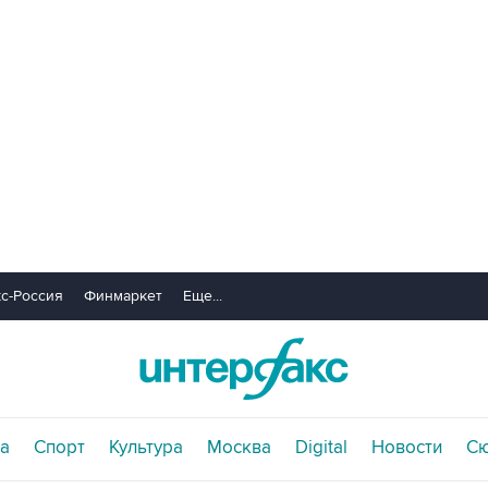
с-Россия
Финмаркет
Еще...
а
Спорт
Культура
Москва
Digital
Новости
С