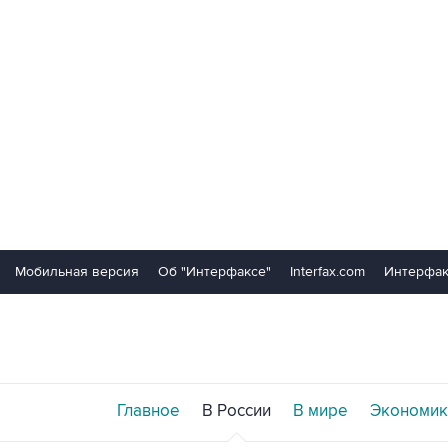
Мобильная версия
Об "Интерфаксе"
Interfax.com
Интерфак
Главное
В России
В мире
Экономик