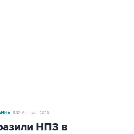
доточить в одних руках все службы
ехнологии выходят на мировые рынки
НН 7725383515 Erid: F7NfYUJCUneVdTRF8PRs
с Ираном начнутся в понедельник
АИНЕ
11:32, 6 августа 2026
азили НПЗ в