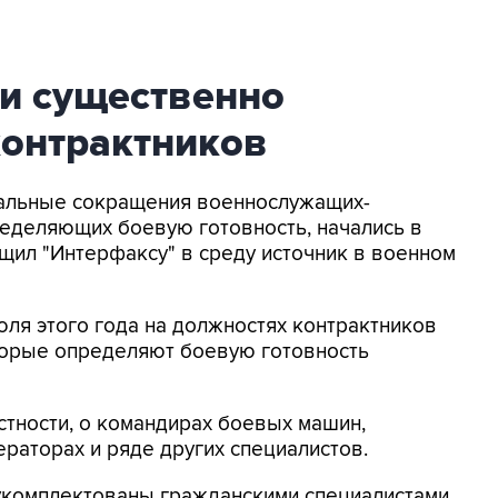
ии существенно
контрактников
икальные сокращения военнослужащих-
ределяющих боевую готовность, начались в
щил "Интерфаксу" в среду источник в военном
июля этого года на должностях контрактников
оторые определяют боевую готовность
астности, о командирах боевых машин,
раторах и ряде других специалистов.
комплектованы гражданскими специалистами,