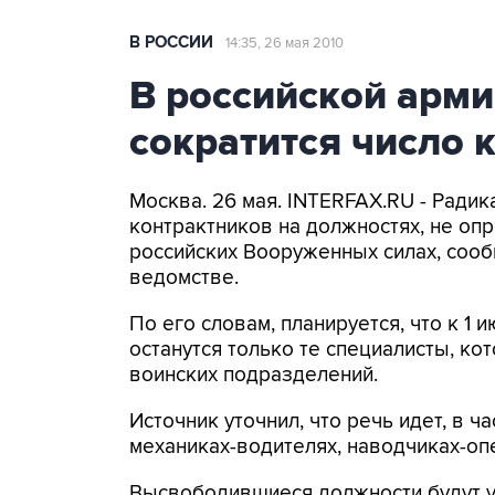
В РОССИИ
14:35, 26 мая 2010
В российской арм
сократится число 
Москва. 26 мая. INTERFAX.RU - Рад
контрактников на должностях, не оп
российских Вооруженных силах, сооб
ведомстве.
По его словам, планируется, что к 1 
останутся только те специалисты, к
воинских подразделений.
Источник уточнил, что речь идет, в ч
механиках-водителях, наводчиках-опе
Высвободившиеся должности будут у