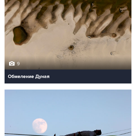
9
Обмеление Дуная