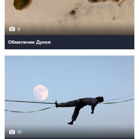
9
Обмеление Дуная
10