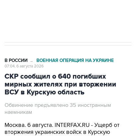
ИНН 7725383515 Erid: F7NfYUJCUneVdTRF8PRs
Трамп заявил, что переговоры с Ираном
начнутся в понедельник
В РОССИИ
ВОЕННАЯ ОПЕРАЦИЯ НА УКРАИНЕ
→
07:04, 6 августа 2026
СКР сообщил о 640 погибших
мирных жителях при вторжении
ВСУ в Курскую область
Обвинение предъявлено 35 иностранным
наемникам
Москва. 6 августа. INTERFAX.RU - Ущерб от
вторжения украинских войск в Курскую