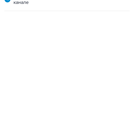
канале
09:49, 6 августа 2026