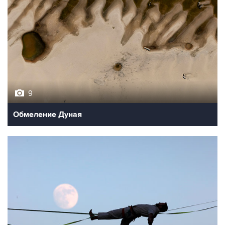
9
Обмеление Дуная