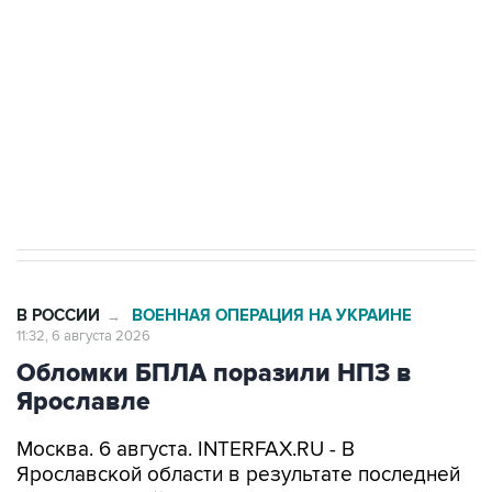
Как российские медицинские технологии
выходят на мировые рынки
Социальная реклама, АНО «Национальные приоритеты».
ИНН 7725383515 Erid: F7NfYUJCUneVdTRF8PRs
Трамп заявил, что переговоры с Ираном
начнутся в понедельник
В РОССИИ
ВОЕННАЯ ОПЕРАЦИЯ НА УКРАИНЕ
→
11:32, 6 августа 2026
Обломки БПЛА поразили НПЗ в
Ярославле
Москва. 6 августа. INTERFAX.RU - В
Ярославской области в результате последней