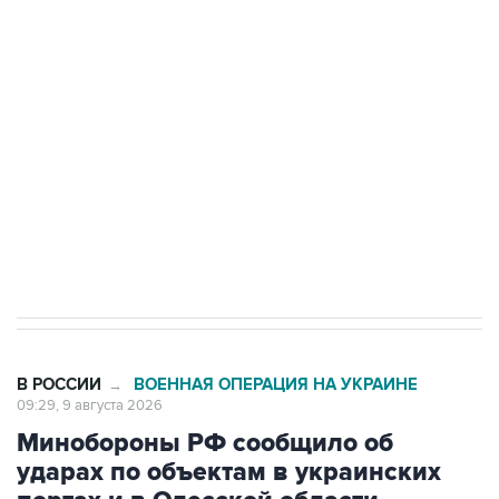
Беспилотные технологии и ИИ на службе у
электросетевых объектов и агрокомплексов
Социальная реклама, АНО «Национальные приоритеты».
ИНН 7725383515 Erid: F7NfYUJCUneVdwcydK6A
Кабмин РФ разрешил до 1 июля 2027 года
импорт, выпуск и обращение бензина Евро 2,
Евро 3, Евро 4
В РОССИИ
ВОЕННАЯ ОПЕРАЦИЯ НА УКРАИНЕ
→
09:29, 9 августа 2026
Минобороны РФ сообщило об
ударах по объектам в украинских
портах и в Одесской области