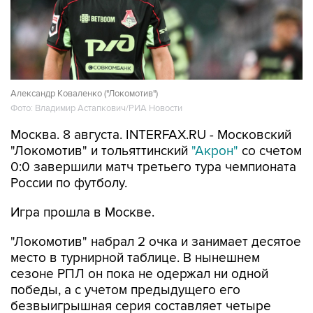
Александр Коваленко ("Локомотив")
Фото: Владимир Астапкович/РИА Новости
Москва. 8 августа. INTERFAX.RU - Московский
"Локомотив" и тольяттинский
"Акрон"
со счетом
0:0 завершили матч третьего тура чемпионата
России по футболу.
Игра прошла в Москве.
"Локомотив" набрал 2 очка и занимает десятое
место в турнирной таблице. В нынешнем
сезоне РПЛ он пока не одержал ни одной
победы, а с учетом предыдущего его
безвыигрышная серия составляет четыре
матча.