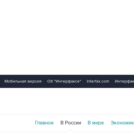
Мобильная версия
Об "Интерфаксе"
Interfax.com
Интерфак
Главное
В России
В мире
Экономик