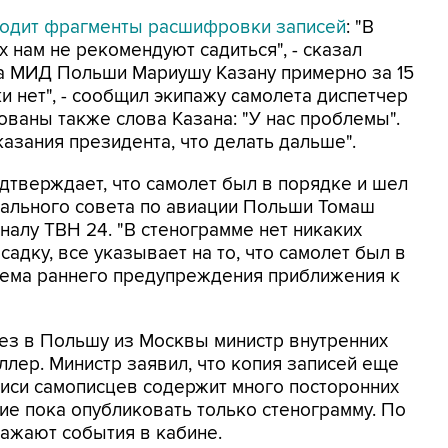
иводит фрагменты расшифровки записей
: "В
 нам не рекомендуют садиться", - сказал
а МИД Польши Мариушу Казану примерно за 15
ки нет", - сообщил экипажу самолета диспетчер
ованы также слова Казана: "У нас проблемы".
казания президента, что делать дальше".
тверждает, что самолет был в порядке и шел
нального совета по авиации Польши Томаш
налу ТВН 24. "В стенограмме нет никаких
адку, все указывает на то, что самолет был в
стема раннего предупреждения приближения к
ез в Польшу из Москвы министр внутренних
лер. Министр заявил, что копия записей еще
аписи самописцев содержит много посторонних
е пока опубликовать только стенограмму. По
ражают события в кабине.