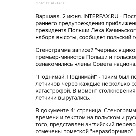
Фото: ИТАР-ТАСС
Варшава. 2 июня. INTERFAX.RU - Пос
раннего предупреждения приближени
президента Польши Леха Качиньског
набора высоты, сообщает польский 
Стенограмма записей "черных ящиков
премьер-министра Польши и польског
ознакомились члены Совета национа
"Поднимай! Поднимай!" - таким был п
летчиков через каждые несколько се
катастрофой. В момент столкновения
летчики выругались.
В документе 41 страница. Стенограмм
времени и текстом на польском и рус
того, представлен английский пере
отмечены пометкой "неразборчиво".