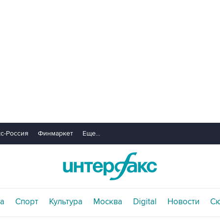
с-Россия
Финмаркет
Еще...
а
Спорт
Культура
Москва
Digital
Новости
С