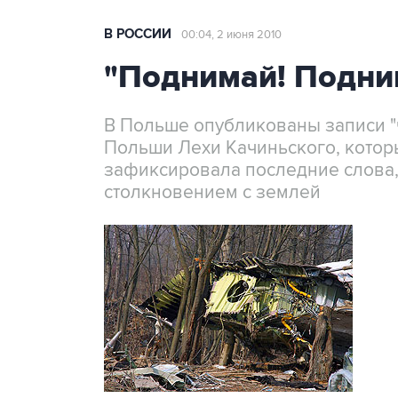
В РОССИИ
00:04, 2 июня 2010
"Поднимай! Подни
В Польше опубликованы записи "
Польши Лехи Качиньского, котор
зафиксировала последние слова,
столкновением с землей