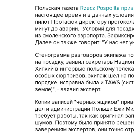
Польская газета
Rzecz Pospolita пр
настоящее время и в данных условиях
пилот Протасюк директору протокол
минут до аварии. "Условий для посад
из смоленского аэропорта. Зафиксир
Далее он также говорит: "У нас нет у
Стенограмма разговоров экипажа под
на посадку, заявил секретарь Нацио
Хипкий в интервью польскому телека
особых сюрпризов, экипаж шел на пос
порядке, исправна была и TAWS (си
земле)", - заявил эксперт.
Копии записей "черных ящиков" прив
дел и администрации Польши Ежи Мил
требует работы, так как оригинал з
шумов. Поэтому было принято решени
заверениям экспертов, они точно от