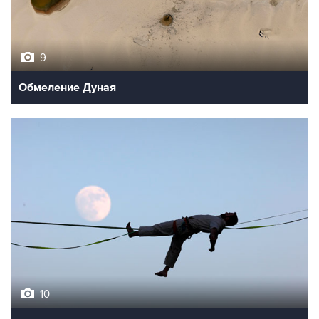
9
Обмеление Дуная
10