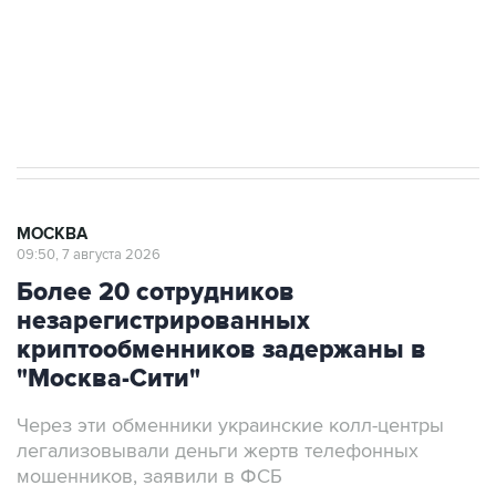
Социальная реклама, АНО «Национальные приоритеты».
ИНН 7725383515 Erid: F7NfYUJCUneVdTRF8PRs
Аксенов сообщил о четвертом погибшем в
результате атаки ВСУ на Крым
МОСКВА
09:50, 7 августа 2026
Более 20 сотрудников
незарегистрированных
криптообменников задержаны в
"Москва-Сити"
Через эти обменники украинские колл-центры
легализовывали деньги жертв телефонных
мошенников, заявили в ФСБ