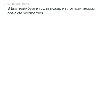
07 августа, 07:46
В Екатеринбурге тушат пожар на логистическом
объекте Wildberries
07 августа, 04:02
Землетрясение магнитудой 4,1 зафиксировано в Туве
07 августа, 01:03
Президент США заявил о прогрессе в украинском
урегулировании