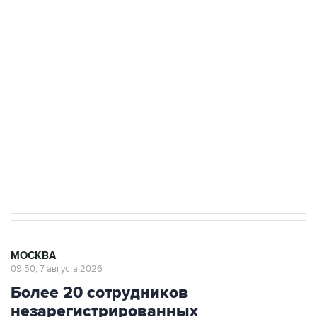
ФСБ сообщила о задержании в Приморье
подростков, готовивших теракт на объекте
Росгвардии
Беспилотные технологии и ИИ на службе у
электросетевых объектов и агрокомплексов
Социальная реклама, АНО «Национальные приоритеты».
ИНН 7725383515 Erid: F7NfYUJCUneVdwcydK6A
Аксенов сообщил о четвертом погибшем в
результате атаки ВСУ на Крым
МОСКВА
09:50, 7 августа 2026
Более 20 сотрудников
незарегистрированных