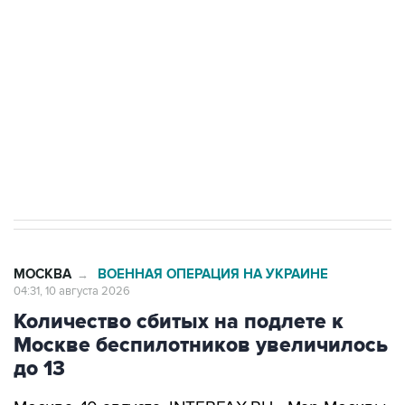
электросетевых объектов и агрокомплексов
Социальная реклама, АНО «Национальные приоритеты».
ИНН 7725383515 Erid: F7NfYUJCUneVdwcydK6A
Путин вывел "Шереметьево" из
стратегического списка с целью снять
препятствие для приватизации
МОСКВА
ВОЕННАЯ ОПЕРАЦИЯ НА УКРАИНЕ
→
04:31, 10 августа 2026
Количество сбитых на подлете к
Москве беспилотников увеличилось
до 13
Москва. 10 августа. INTERFAX.RU - Мэр Москвы
Сергей Собянин
сообщил
о ликвидации еще