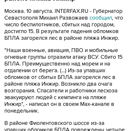
Севастополя Михаил Развожаев
сообщил
, что
число беспилотников, сбитых над городом,
достигло 15. В результате падения обломков
БПЛА загорелся лес в районе пляжа Инжир.
"Наши военные, авиация, ПВО и мобильные
огневые группы отразили атаку ВСУ. Сбито 15
БПЛА. Преимущественно над морем и на
отдалении от берега. (...) Из-за упавших
обломков от сбитых БПЛА загорелся лес в
районе пляжа Инжир. Возникло два очага
возгорания. Спасатели и работники лесхоза
эвакуируют людей с кемпинга на пляже
Инжир", - написал он в своем Мах-канале в
понедельник.
В районе Фиолентовского шоссе из-за
упавших обломков БПЛА повреждены четыре
автомобиля, добавил глава региона.