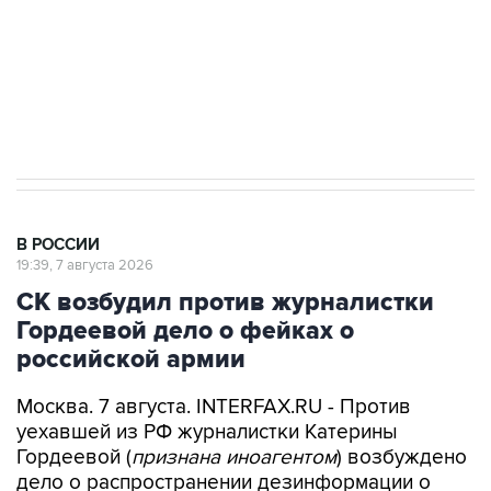
Социальная реклама, АНО «Национальные приоритеты».
ИНН 7725383515 Erid: F7NfYUJCUneVdwcydK6A
Аксенов сообщил о четвертом погибшем в
результате атаки ВСУ на Крым
В РОССИИ
19:39, 7 августа 2026
СК возбудил против журналистки
Гордеевой дело о фейках о
российской армии
Москва. 7 августа. INTERFAX.RU - Против
уехавшей из РФ журналистки Катерины
Гордеевой (
признана иноагентом
) возбуждено
дело о распространении дезинформации о