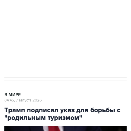
Росгвардии
Как российские медицинские технологии
выходят на мировые рынки
Социальная реклама, АНО «Национальные приоритеты».
ИНН 7725383515 Erid: F7NfYUJCUneVdTRF8PRs
Аксенов сообщил о четвертом погибшем в
результате атаки ВСУ на Крым
В МИРЕ
04:45, 7 августа 2026
Трамп подписал указ для борьбы с
"родильным туризмом"