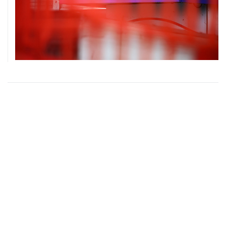
ХРОНИКИ СОБЫТИЙ
❮
❯