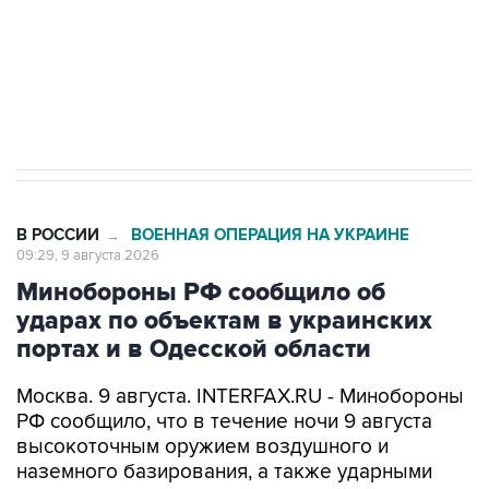
ИНН 7725383515 Erid: F7NfYUJCUneVdwcydK6A
Кабмин РФ разрешил до 1 июля 2027 года
импорт, выпуск и обращение бензина Евро 2,
Евро 3, Евро 4
В РОССИИ
ВОЕННАЯ ОПЕРАЦИЯ НА УКРАИНЕ
→
09:29, 9 августа 2026
Минобороны РФ сообщило об
ударах по объектам в украинских
портах и в Одесской области
Москва. 9 августа. INTERFAX.RU - Минобороны
РФ сообщило, что в течение ночи 9 августа
высокоточным оружием воздушного и
наземного базирования, а также ударными