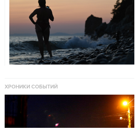
ХРОНИКИ СОБЫТИЙ
❮
❯