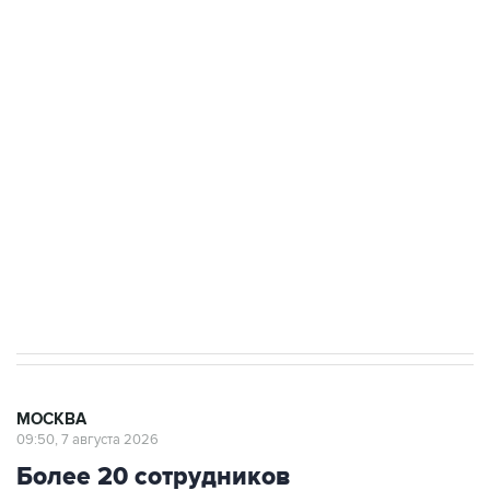
ФСБ сообщила о задержании в Приморье
подростков, готовивших теракт на объекте
Росгвардии
Беспилотные технологии и ИИ на службе у
электросетевых объектов и агрокомплексов
Социальная реклама, АНО «Национальные приоритеты».
ИНН 7725383515 Erid: F7NfYUJCUneVdwcydK6A
Аксенов сообщил о четвертом погибшем в
результате атаки ВСУ на Крым
МОСКВА
09:50, 7 августа 2026
Более 20 сотрудников