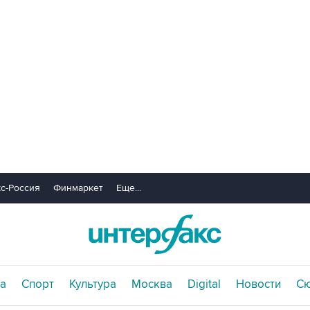
с-Россия
Финмаркет
Еще...
а
Спорт
Культура
Москва
Digital
Новости
С