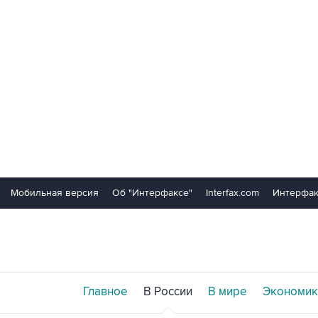
Мобильная версия
Об "Интерфаксе"
Interfax.com
Интерфак
Главное
В России
В мире
Экономик