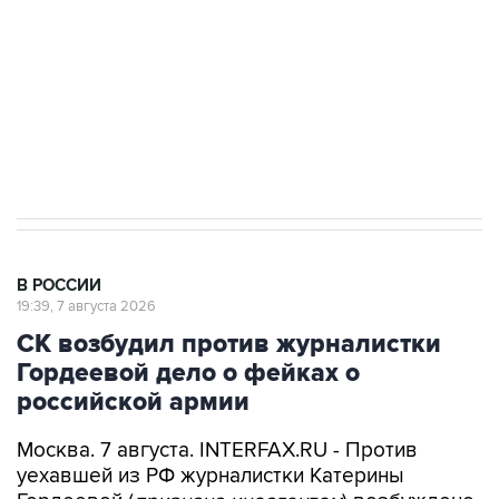
Беспилотные технологии и ИИ на службе у
электросетевых объектов и агрокомплексов
Социальная реклама, АНО «Национальные приоритеты».
ИНН 7725383515 Erid: F7NfYUJCUneVdwcydK6A
Аксенов сообщил о четвертом погибшем в
результате атаки ВСУ на Крым
В РОССИИ
19:39, 7 августа 2026
СК возбудил против журналистки
Гордеевой дело о фейках о
российской армии
Москва. 7 августа. INTERFAX.RU - Против
уехавшей из РФ журналистки Катерины