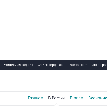
Мобильная версия
Об "Интерфаксе"
Interfax.com
Интерфак
Главное
В России
В мире
Экономик