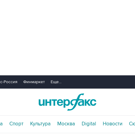
с-Россия
Финмаркет
Еще...
а
Спорт
Культура
Москва
Digital
Новости
С