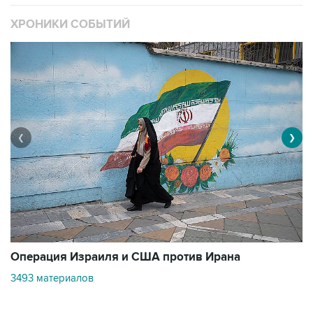
ХРОНИКИ СОБЫТИЙ
❮
❯
В
Операция Израиля и США против Ирана
1
3493 материалов