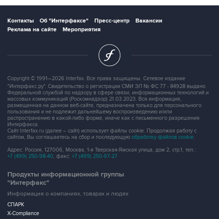
Контакты
Об "Интерфаксе"
Пресс-центр
Вакансии
Реклама на сайте
Мероприятия
Copyright © 1991—2026 Interfax. Все права защищены. Сетевое издание
"Интерфакс.ру". Свидетельство о регистрации СМИ ЭЛ № ФС 77 - 84928 выдано
Федеральной службой по надзору в сфере связи, информационных технологий и
массовых коммуникаций (Роскомнадзор) 21.03.2023. Вся информация,
размещенная на данном веб-сайте, предназначена только для персонального
пользования и не подлежит дальнейшему воспроизведению и/или
распространению в какой-либо форме, иначе как с письменного разрешения
Интерфакса.
Сайт Interfax.ru (далее – сайт) использует файлы cookie. Продолжая работу с
сайтом, Вы соглашаетесь на сбор и последующую
обработку файлов cookie
.
Адрес: Россия, 127006, Москва, 1-я Тверская-Ямская улица, дом 2, стр.1, тел.:
+7 (499) 250-98-40
, факс:
+7 (499) 250-97-27
Продукты информационной группы
"Интерфакс"
Информация о компаниях, товарах и людях
СПАРК
X-Compliance