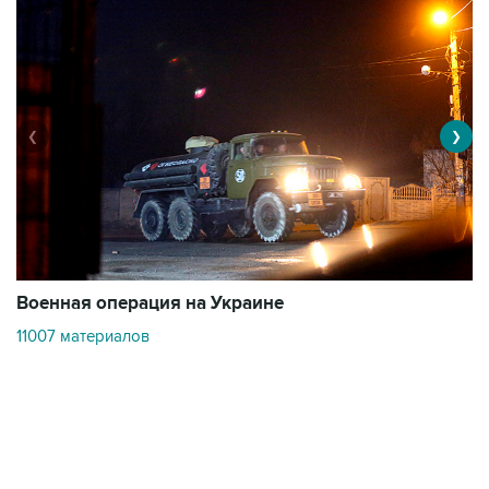
❮
❯
Военная операция на Украине
О
11007 материалов
3
Контакты
Об "Интерфаксе"
Пресс-центр
Вакансии
Реклама на сайте
Мероприятия