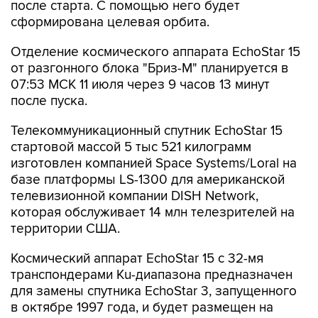
Отделение космического аппарата EchoStar 15
от разгонного блока "Бриз-М" планируется в
07:53 МСК 11 июля через 9 часов 13 минут
после пуска.
Телекоммуникационный спутник EchoStar 15
стартовой массой 5 тыс 521 килограмм
изготовлен компанией Space Systems/Loral на
базе платформы LS-1300 для американской
телевизионной компании DISH Network,
которая обслуживает 14 млн телезрителей на
территории США.
Космический аппарат EchoStar 15 с 32-мя
транспондерами Ku-диапазона предназначен
для замены спутника EchoStar 3, запущенного
в октябре 1997 года, и будет размещен на
геостационарной орбите в точке стояния 61,5
градуса западной долготы. Он обеспечит