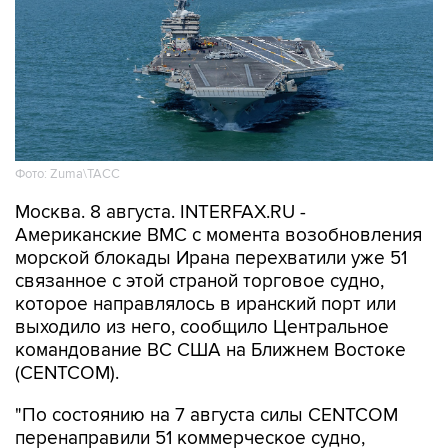
Фото: Zuma\ТАСС
Москва. 8 августа. INTERFAX.RU -
Американские ВМС с момента возобновления
морской блокады Ирана перехватили уже 51
связанное с этой страной торговое судно,
которое направлялось в иранский порт или
выходило из него, сообщило Центральное
командование ВС США на Ближнем Востоке
(CENTCOM).
"По состоянию на 7 августа силы CENTCOM
перенаправили 51 коммерческое судно,
вывели из строя два и провели досмотр еще
двух судов в рамках обеспечения блокады", -