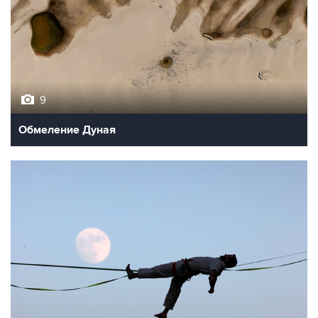
9
Обмеление Дуная
10