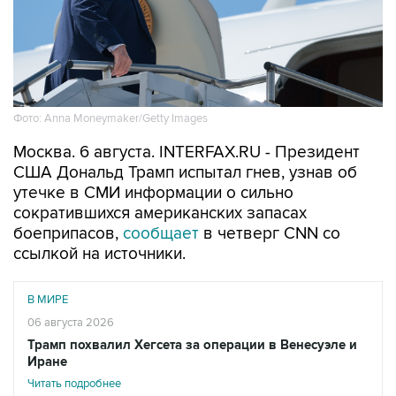
Фото: Anna Moneymaker/Getty Images
Москва. 6 августа. INTERFAX.RU - Президент
США Дональд Трамп испытал гнев, узнав об
утечке в СМИ информации о сильно
сократившихся американских запасах
боеприпасов,
сообщает
в четверг CNN со
ссылкой на источники.
В МИРЕ
06 августа 2026
Трамп похвалил Хегсета за операции в Венесуэле и
Иране
Читать подробнее
"Он был зол из-за того, что эта информация