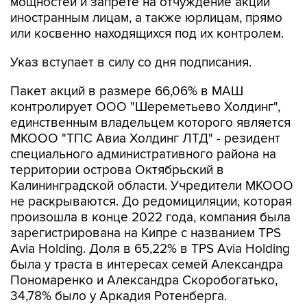
или косвенно находящихся под их контролем.
Указ вступает в силу со дня подписания.
Пакет акций в размере 66,06% в МАШ
контролирует ООО "Шереметьево Холдинг",
единственным владельцем которого является
МКООО "ТПС Авиа Холдинг ЛТД" - резидент
специального административного района на
территории острова Октябрьский в
Калининградской области. Учредители МКООО
не раскрываются. До редомициляции, которая
произошла в конце 2022 года, компания была
зарегистрирована на Кипре с названием TPS
Avia Holding. Доля в 65,22% в TPS Avia Holding
была у траста в интересах семей Александра
Пономаренко и Александра Скоробогатько,
34,78% было у Аркадия Ротенберга.
Росимущество владело 30,46% МАШ, 2,43%
было у
"Аэрофлота"
, 1,05% - у менеджмента