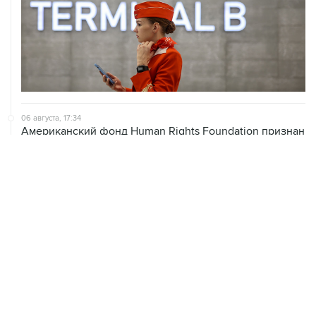
06 августа, 17:34
Американский фонд Human Rights Foundation признан
нежелательным в РФ
06 августа, 17:16
Москва не получала от Еревана официальных
обращений о прекращении концессии Южно-
Кавказской железной дороги
06 августа, 17:03
Пострадавшие от атак на Wildberries селлеры могут
получить отсрочки по налогам