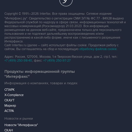
Copyright © 1991—2026 Interfax. Все права защищены. Сетевое издание
"Интерфакс.ру". Свидетельство о регистрации СМИ ЭЛ № ФС 77 - 84928 выдано
Федеральной службой по надзору в сфере связи, информационных технологий и
массовых коммуникаций (Роскомнадзор) 21.03.2023. Вся информация,
размещенная на данном веб-сайте, предназначена только для персонального
пользования и не подлежит дальнейшему воспроизведению и/или
распространению в какой-либо форме, иначе как с письменного разрешения
Интерфакса.
Сайт Interfax.ru (далее – сайт) использует файлы cookie. Продолжая работу с
сайтом, Вы соглашаетесь на сбор и последующую
обработку файлов cookie
.
Адрес: Россия, 127006, Москва, 1-я Тверская-Ямская улица, дом 2, стр.1, тел.:
+7 (499) 250-98-40
, факс:
+7 (499) 250-97-27
Продукты информационной группы
"Интерфакс"
Информация о компаниях, товарах и людях
СПАРК
X-Compliance
СКАУТ
Маркер
АСТРА
Новости и рынки
Новости "Интерфакса"
СКАН