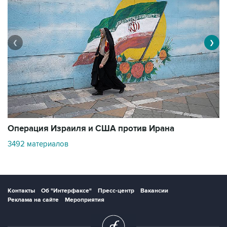
❮
❯
В
Операция Израиля и США против Ирана
11
3492 материалов
Контакты
Об "Интерфаксе"
Пресс-центр
Вакансии
Реклама на сайте
Мероприятия