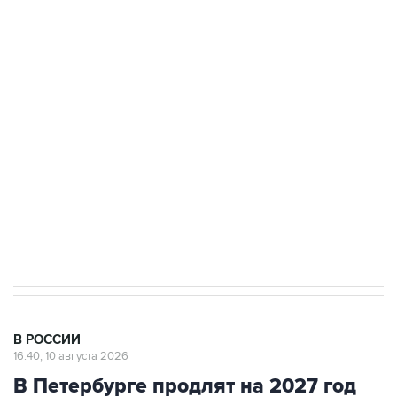
Число жертв атаки БПЛА на Белгород выросло
до пяти
Беспилотные технологии и ИИ на службе у
электросетевых объектов и агрокомплексов
Социальная реклама, АНО «Национальные приоритеты».
ИНН 7725383515 Erid: F7NfYUJCUneVdwcydK6A
Путин вывел "Шереметьево" из
стратегического списка с целью снять
препятствие для приватизации
В РОССИИ
16:40, 10 августа 2026
В Петербурге продлят на 2027 год