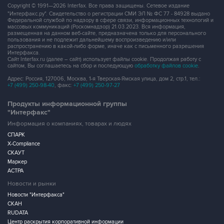
Copyright © 1991—2026 Interfax. Все права защищены. Сетевое издание
"Интерфакс.ру". Свидетельство о регистрации СМИ ЭЛ № ФС 77 - 84928 выдано
Федеральной службой по надзору в сфере связи, информационных технологий и
массовых коммуникаций (Роскомнадзор) 21.03.2023. Вся информация,
размещенная на данном веб-сайте, предназначена только для персонального
пользования и не подлежит дальнейшему воспроизведению и/или
распространению в какой-либо форме, иначе как с письменного разрешения
Интерфакса.
Сайт Interfax.ru (далее – сайт) использует файлы cookie. Продолжая работу с
сайтом, Вы соглашаетесь на сбор и последующую
обработку файлов cookie
.
Адрес: Россия, 127006, Москва, 1-я Тверская-Ямская улица, дом 2, стр.1, тел.:
+7 (499) 250-98-40
, факс:
+7 (499) 250-97-27
Продукты информационной группы
"Интерфакс"
Информация о компаниях, товарах и людях
СПАРК
X-Compliance
СКАУТ
Маркер
АСТРА
Новости и рынки
Новости "Интерфакса"
СКАН
RUDATA
Центр раскрытия корпоративной информации