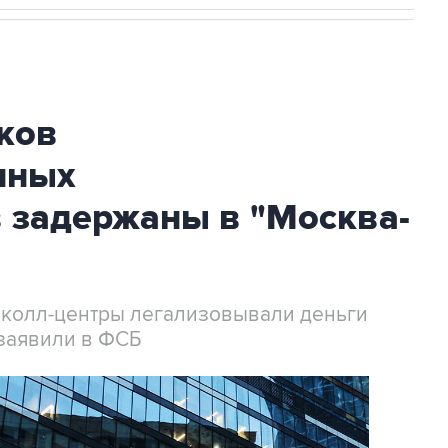
ков
нных
 задержаны в "Москва-
 колл-центры легализовывали деньги
заявили в ФСБ