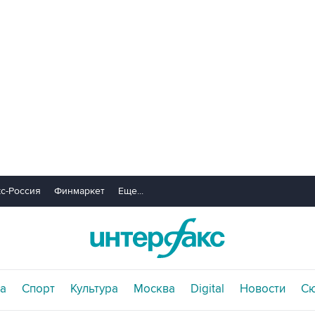
с-Россия
Финмаркет
Еще...
а
Спорт
Культура
Москва
Digital
Новости
С