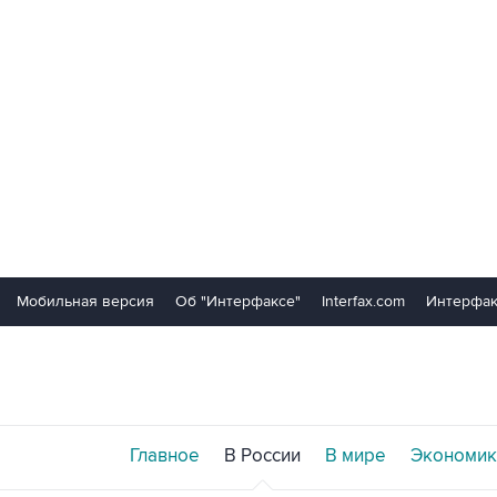
Мобильная версия
Об "Интерфаксе"
Interfax.com
Интерфак
Главное
В России
В мире
Экономик