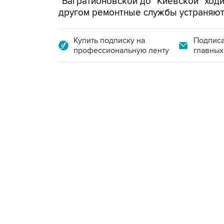
"Багратионовской до "Киевской" ходит
другом ремонтные службы устраняют 
Купить подписку на
Подписа
профессиональную ленту
главных
10:40, 9 августа 2026