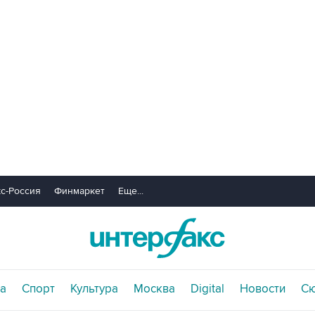
с-Россия
Финмаркет
Еще...
а
Спорт
Культура
Москва
Digital
Новости
С