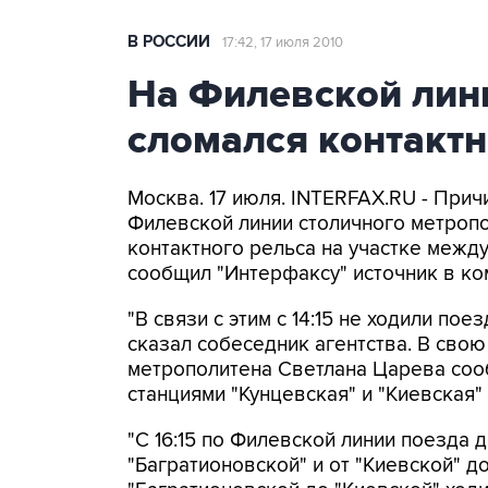
В РОССИИ
17:42, 17 июля 2010
На Филевской лин
сломался контакт
Москва. 17 июля. INTERFAX.RU - При
Филевской линии столичного метропо
контактного рельса на участке между
сообщил "Интерфаксу" источник в ко
"В связи с этим с 14:15 не ходили пое
сказал собеседник агентства. В сво
метрополитена Светлана Царева сооб
станциями "Кунцевская" и "Киевская"
"С 16:15 по Филевской линии поезда 
"Багратионовской" и от "Киевской" до