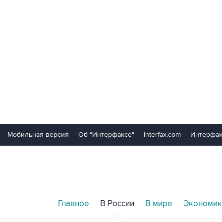
Мобильная версия
Об "Интерфаксе"
Interfax.com
Интерфак
Главное
В России
В мире
Экономик