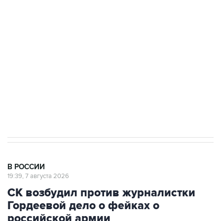
подростков, готовивших теракт на объекте
Росгвардии
Беспилотные технологии и ИИ на службе у
электросетевых объектов и агрокомплексов
Социальная реклама, АНО «Национальные приоритеты».
ИНН 7725383515 Erid: F7NfYUJCUneVdwcydK6A
Аксенов сообщил о четвертом погибшем в
результате атаки ВСУ на Крым
В РОССИИ
19:39, 7 августа 2026
СК возбудил против журналистки
Гордеевой дело о фейках о
российской армии