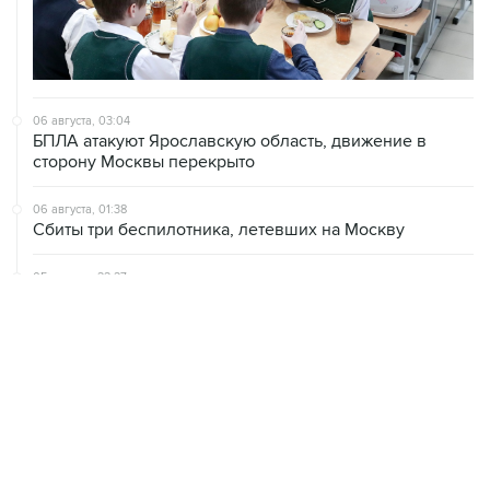
06 августа, 03:04
БПЛА атакуют Ярославскую область, движение в
сторону Москвы перекрыто
06 августа, 01:38
Сбиты три беспилотника, летевших на Москву
05 августа, 22:27
Мужчина погиб в результате удара БПЛА по частному
дому в Курской области
05 августа, 20:30
Что произошло за день: среда, 5 августа
05 августа, 19:10
Росстат отметил снижение розничных цен на бензин
за неделю на 1,09%