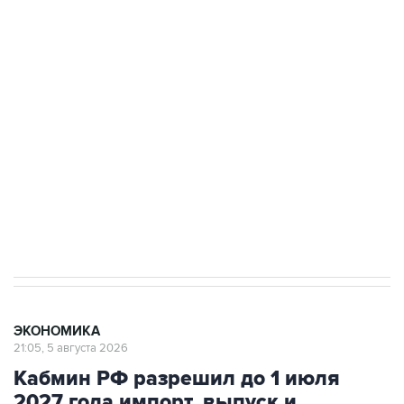
Путин сообщил о решении сосредоточить в
одних руках все службы тыла Минобороны
Как российские медицинские технологии
выходят на мировые рынки
Социальная реклама, АНО «Национальные приоритеты».
ИНН 7725383515 Erid: F7NfYUJCUneVdTRF8PRs
Трамп заявил, что переговоры с Ираном
начнутся в понедельник
ЭКОНОМИКА
21:05, 5 августа 2026
Кабмин РФ разрешил до 1 июля
2027 года импорт, выпуск и