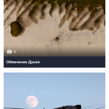
9
Обмеление Дуная