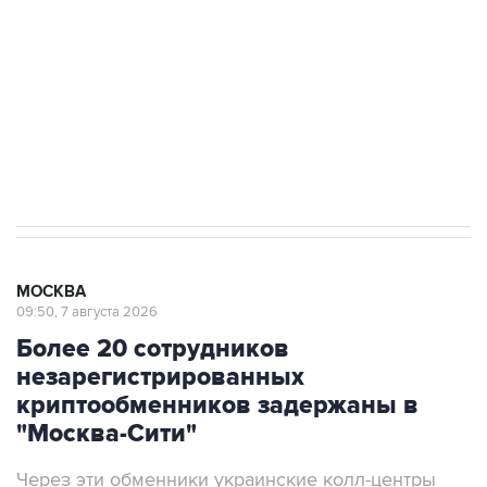
электросетевых объектов и агрокомплексов
Социальная реклама, АНО «Национальные приоритеты».
ИНН 7725383515 Erid: F7NfYUJCUneVdwcydK6A
Аксенов сообщил о четвертом погибшем в
результате атаки ВСУ на Крым
МОСКВА
09:50, 7 августа 2026
Более 20 сотрудников
незарегистрированных
криптообменников задержаны в
"Москва-Сити"
Через эти обменники украинские колл-центры
легализовывали деньги жертв телефонных
мошенников, заявили в ФСБ