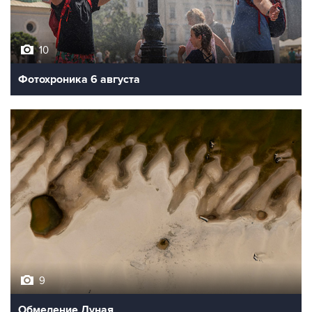
10
Фотохроника 6 августа
9
Обмеление Дуная