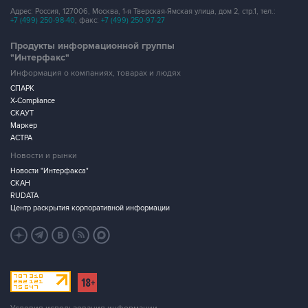
Продукты информационной группы
"Интерфакс"
Информация о компаниях, товарах и людях
СПАРК
X-Compliance
СКАУТ
Маркер
АСТРА
Новости и рынки
Новости "Интерфакса"
СКАН
RUDATA
Центр раскрытия корпоративной информации
Условия использования информации
Выходные данные
Дизайн – Motka.ru