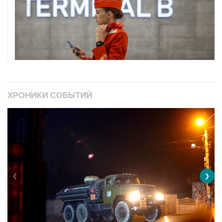
ХРОНИКИ СОБЫТИЙ
❮
❯