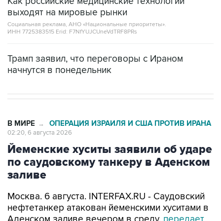
Как российские медицинские технологии
выходят на мировые рынки
Социальная реклама, АНО «Национальные приоритеты».
ИНН 7725383515 Erid: F7NfYUJCUneVdTRF8PRs
Трамп заявил, что переговоры с Ираном
начнутся в понедельник
В МИРЕ
ОПЕРАЦИЯ ИЗРАИЛЯ И США ПРОТИВ ИРАНА
→
02:20, 6 августа 2026
Йеменские хуситы заявили об ударе
по саудовскому танкеру в Аденском
заливе
Москва. 6 августа. INTERFAX.RU - Саудовский
нефтетанкер атакован йеменскими хуситами в
Аденском заливе вечером в среду,
передает