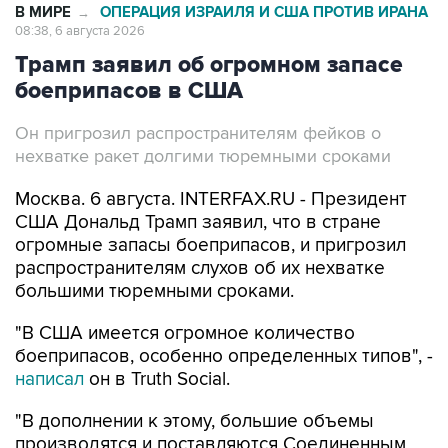
В МИРЕ
ОПЕРАЦИЯ ИЗРАИЛЯ И США ПРОТИВ ИРАНА
→
08:38, 6 августа 2026
Трамп заявил об огромном запасе
боеприпасов в США
Он пригрозил распространителям фейков о
нехватке ракет долгими тюремными сроками
Москва. 6 августа. INTERFAX.RU - Президент
США Дональд Трамп заявил, что в стране
огромные запасы боеприпасов, и пригрозил
распространителям слухов об их нехватке
большими тюремными сроками.
"В США имеется огромное количество
боеприпасов, особенно определенных типов", -
написал
он в Truth Social.
"В дополнении к этому, большие объемы
производятся и поставляются Соединенным