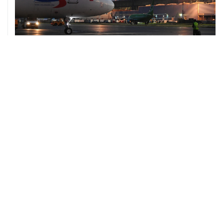
10 августа, 02:31
Доступ к интернету на Камчатке ограничат с 12 по 16
августа
09 августа, 22:39
Число жертв атаки БПЛА на Белгород выросло до
шести
09 августа, 21:58
Два мирных жителя погибли, семеро пострадали в
результате атаки БПЛА на ДНР
ХРОНИКИ СОБЫТИЙ