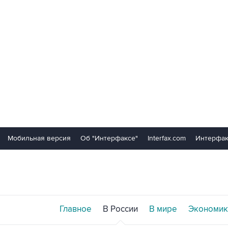
Мобильная версия
Об "Интерфаксе"
Interfax.com
Интерфак
Главное
В России
В мире
Экономик