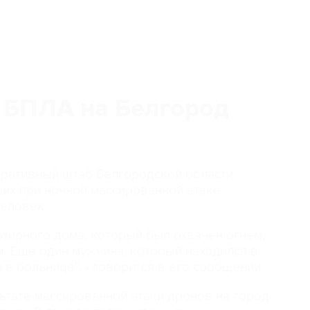
 БПЛА на Белгород
перативный штаб Белгородской области
их при ночной массированной атаке
человек.
тирного дома, который был охвачен огнем,
. Еще один мужчина, который находился в
 в больнице", - говорится в его сообщении.
ультате массированной атаки дронов на город