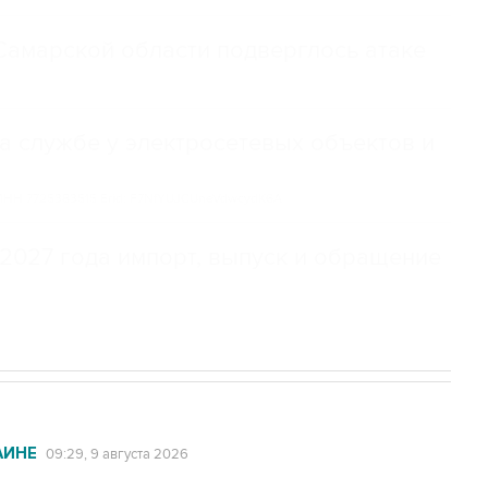
амарской области подверглось атаке
а службе у электросетевых объектов и
НН 7725383515 Erid: F7NfYUJCUneVdwcydK6A
2027 года импорт, выпуск и обращение
АИНЕ
09:29, 9 августа 2026