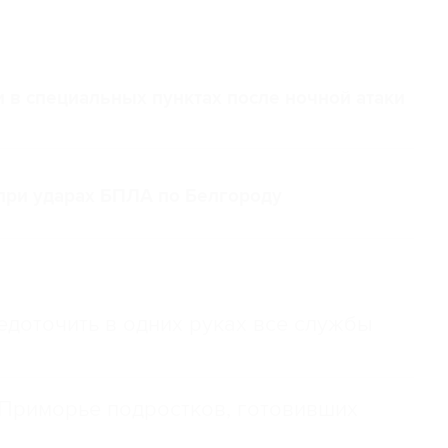
 в специальных пунктах после ночной атаки
 при ударах БПЛА по Белгороду
доточить в одних руках все службы
Приморье подростков, готовивших