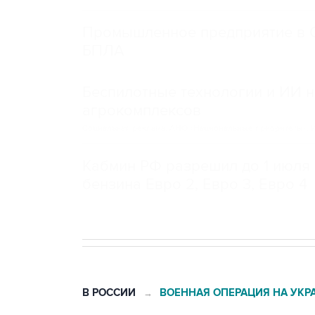
Промышленное предприятие в С
БПЛА
Беспилотные технологии и ИИ н
агрокомплексов
Социальная реклама, АНО «Национальные приоритеты».
И
Кабмин РФ разрешил до 1 июля 
бензина Евро 2, Евро 3, Евро 4
В РОССИИ
ВОЕННАЯ ОПЕРАЦИЯ НА УКР
→