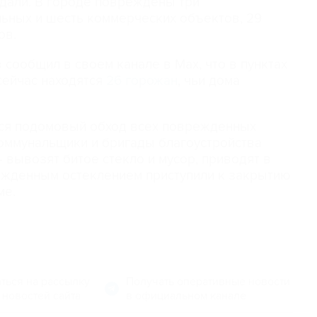
адали. В городе повреждены три
льных и шесть коммерческих объектов, 29
ов.
сообщил в своем канале в Мах, что в пунктах
ейчас находятся
26 горожан
, чьи дома
.
ался подомовый обход всех поврежденных
Коммунальщики и бригады благоустройства
 вывозят битое стекло и мусор, приводят в
режденным остеклением приступили к закрытию
ме.
ться на рассылку
Получать оперативные новости
 новостей сайта
в официальном канале