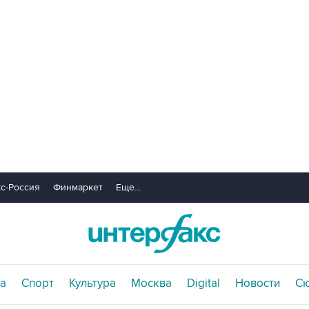
с-Россия
Финмаркет
Еще...
а
Спорт
Культура
Москва
Digital
Новости
С