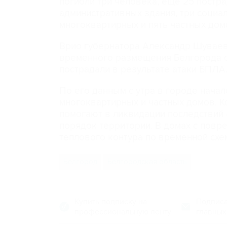
погибли три человека, еще 25 постр
административных здания, три социа
многоквартирных и пять частных дом
Врио губернатора Александр Шуваев 
временного размещения Белгорода с
пострадали в результате атаки БПЛА
По его данным с утра в городе нач
многоквартирных и частных домов. 
помогают в ликвидации последствий -
порядок территории. В домах с пов
теплового контура по временной схе
Белгород
Белгородская область
Купить подписку на
Подписа
профессиональную ленту
главных