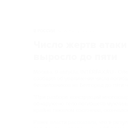
В РОССИИ
12:56, 9 августа 2026
Число жертв атаки
выросло до пяти
Москва. 9 августа. INTERFAX.RU - О
сообщил об увеличении числа погибш
беспилотников на Белгород до пяти 
"При разборе конструкций многоквар
обнаружено тело погибшего мужчины
крайне тяжелом состоянии, скончался
Ранее власти
рассказали
, что в рез