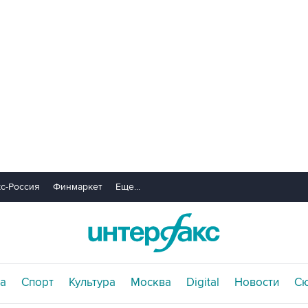
с-Россия
Финмаркет
Еще...
а
Спорт
Культура
Москва
Digital
Новости
С