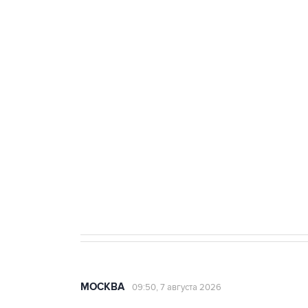
тыла Минобороны
ФСБ сообщила о задержании в 
теракт на объекте Росгвардии
Как российские медицинские т
Социальная реклама, АНО «Национальные приоритеты».
И
Аксенов сообщил о четвертом п
Крым
МОСКВА
09:50, 7 августа 2026