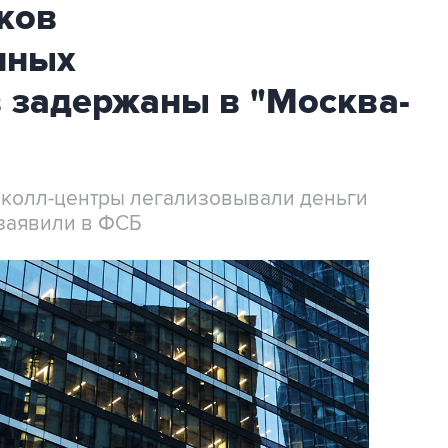
ков
нных
 задержаны в "Москва-
 колл-центры легализовывали деньги
заявили в ФСБ