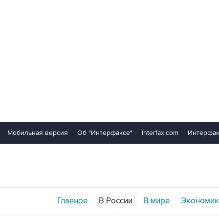
Мобильная версия
Об "Интерфаксе"
Interfax.com
Интерфак
Главное
В России
В мире
Экономик