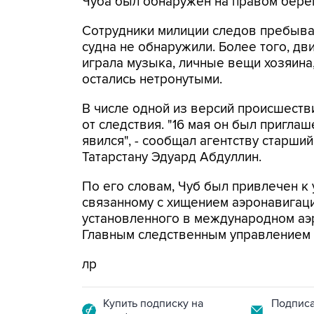
Чуба был обнаружен на правом берег
Сотрудники милиции следов пребыван
судна не обнаружили. Более того, дв
играла музыка, личные вещи хозяина
остались нетронутыми.
В числе одной из версий происшеств
от следствия. "16 мая он был пригла
явился", - сообщал агентству старш
Татарстану Эдуард Абдуллин.
По его словам, Чуб был привлечен к 
связанному с хищением аэронавигац
установленного в международном аэр
Главным следственным управлением
лр
Купить подписку на
Подписа