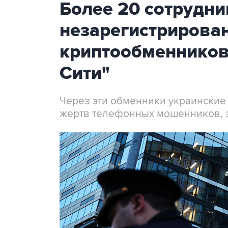
Более 20 сотрудни
незарегистрирова
криптообменников
Сити"
Через эти обменники украинские
жертв телефонных мошенников, 