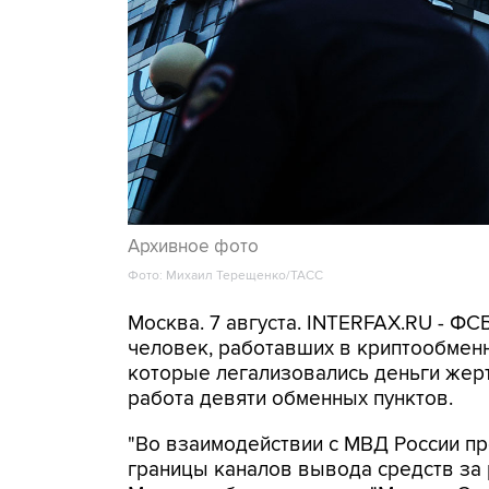
Архивное фото
Фото: Михаил Терещенко/ТАСС
Москва. 7 августа. INTERFAX.RU - Ф
человек, работавших в криптообменн
которые легализовались деньги же
работа девяти обменных пунктов.
"Во взаимодействии с МВД России п
границы каналов вывода средств за