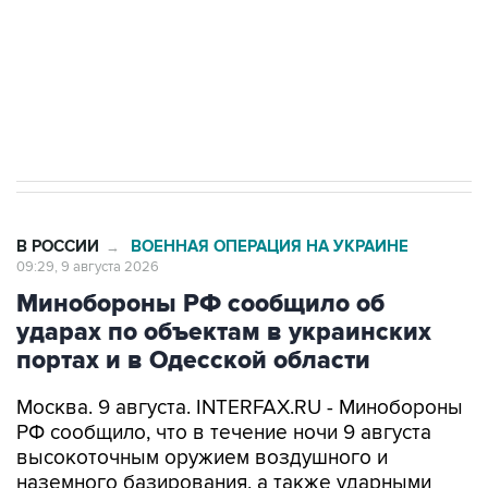
Социальная реклама, АНО «Национальные приоритеты».
ИНН 7725383515 Erid: F7NfYUJCUneVdwcydK6A
Кабмин РФ разрешил до 1 июля 2027 года
импорт, выпуск и обращение бензина Евро 2,
Евро 3, Евро 4
В РОССИИ
ВОЕННАЯ ОПЕРАЦИЯ НА УКРАИНЕ
→
09:29, 9 августа 2026
Минобороны РФ сообщило об
ударах по объектам в украинских
портах и в Одесской области
Москва. 9 августа. INTERFAX.RU - Минобороны
РФ сообщило, что в течение ночи 9 августа
высокоточным оружием воздушного и
наземного базирования, а также ударными