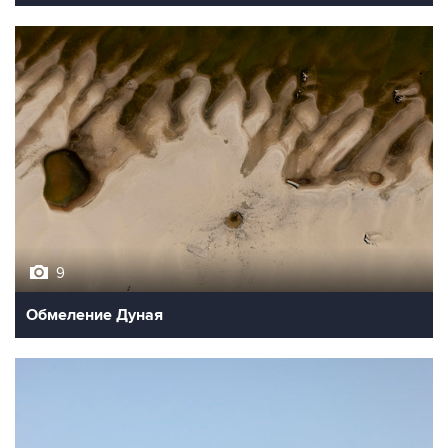
9
Обмеление Дуная