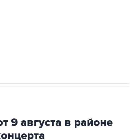
а службе у электросетевых объектов и
НН 7725383515 Erid: F7NfYUJCUneVdwcydK6A
2027 года импорт, выпуск и обращение
т 9 августа в районе
концерта