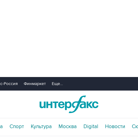
с-Россия
Финмаркет
Еще...
а
Спорт
Культура
Москва
Digital
Новости
С