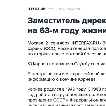
В РОССИИ
22:05, 21 сентября 2010
Заместитель дире
на 63-м году жизн
Москва. 21 сентября. INTERFAX.RU -
охраны (ФСО) России генерал-полко
во вторник после тяжелой болезни на
Ю.Корнев возглавлял Службу специа
В центре по связям с прессой и об
информацию о кончине Корнева.
Корнев родился в 1949 году. С 1968 по
год работал на руководящих должнос
президенте СССР и Федеральном аге
информации, занимал пост заместите