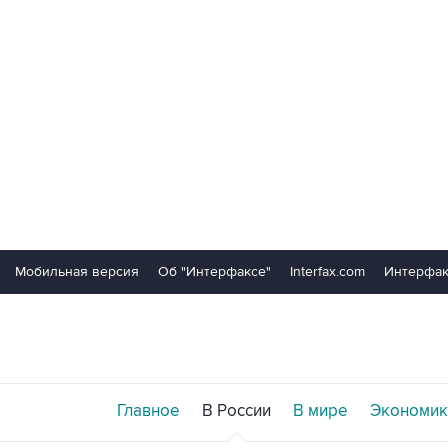
Мобильная версия
Об "Интерфаксе"
Interfax.com
Интерфак
Главное
В России
В мире
Экономик