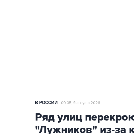
Беспилотные технологии и ИИ н
агрокомплексов
Социальная реклама, АНО «Национальные приоритеты».
И
Кабмин РФ разрешил до 1 июля 
бензина Евро 2, Евро 3, Евро 4
В РОССИИ
00:05, 9 августа 2026
Ряд улиц перекрою
"Лужников" из-за 