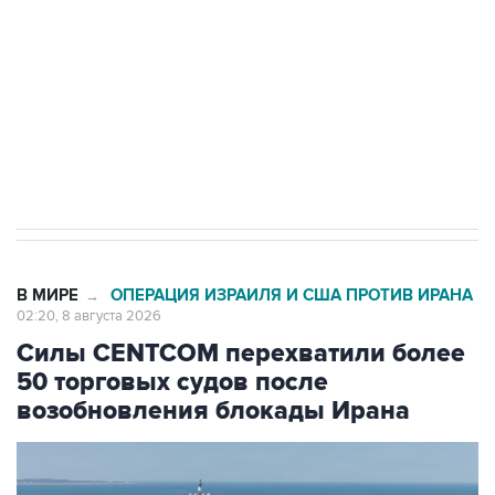
электросетевых объектов и агрокомплексов
Социальная реклама, АНО «Национальные приоритеты».
ИНН 7725383515 Erid: F7NfYUJCUneVdwcydK6A
Кабмин РФ разрешил до 1 июля 2027 года
импорт, выпуск и обращение бензина Евро 2,
Евро 3, Евро 4
В МИРЕ
ОПЕРАЦИЯ ИЗРАИЛЯ И США ПРОТИВ ИРАНА
→
02:20, 8 августа 2026
Силы CENTCOM перехватили более
50 торговых судов после
возобновления блокады Ирана