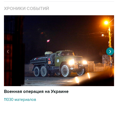
ХРОНИКИ СОБЫТИЙ
❮
❯
Военная операция на Украине
О
11030 материалов
3