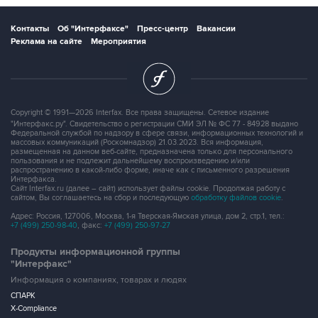
Контакты
Об "Интерфаксе"
Пресс-центр
Вакансии
Реклама на сайте
Мероприятия
Copyright © 1991—2026 Interfax. Все права защищены. Сетевое издание
"Интерфакс.ру". Свидетельство о регистрации СМИ ЭЛ № ФС 77 - 84928 выдано
Федеральной службой по надзору в сфере связи, информационных технологий и
массовых коммуникаций (Роскомнадзор) 21.03.2023. Вся информация,
размещенная на данном веб-сайте, предназначена только для персонального
пользования и не подлежит дальнейшему воспроизведению и/или
распространению в какой-либо форме, иначе как с письменного разрешения
Интерфакса.
Сайт Interfax.ru (далее – сайт) использует файлы cookie. Продолжая работу с
сайтом, Вы соглашаетесь на сбор и последующую
обработку файлов cookie
.
Адрес: Россия, 127006, Москва, 1-я Тверская-Ямская улица, дом 2, стр.1, тел.:
+7 (499) 250-98-40
, факс:
+7 (499) 250-97-27
Продукты информационной группы
"Интерфакс"
Информация о компаниях, товарах и людях
СПАРК
X-Compliance