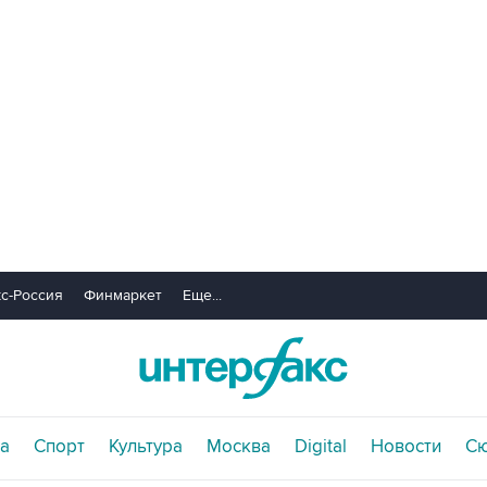
с-Россия
Финмаркет
Еще...
а
Спорт
Культура
Москва
Digital
Новости
С