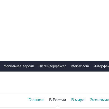
Мобильная версия
Об "Интерфаксе"
Interfax.com
Интерфак
Главное
В России
В мире
Экономик