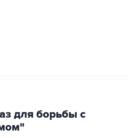
ехнологии выходят на мировые рынки
НН 7725383515 Erid: F7NfYUJCUneVdTRF8PRs
огибшем в результате атаки ВСУ на
аз для борьбы с
мом"