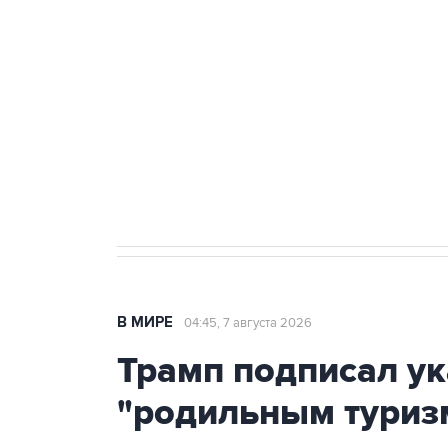
теракт на объекте Росгвардии
Как российские медицинские т
Социальная реклама, АНО «Национальные приоритеты».
И
Аксенов сообщил о четвертом п
Крым
В МИРЕ
04:45, 7 августа 2026
Трамп подписал ук
"родильным туриз