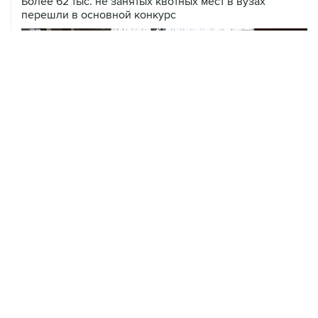
Более 62 тыс. не занятых квотных мест в вузах
перешли в основной конкурс
06 августа, 11:32
Обломки БПЛА поразили НПЗ в Ярославле
06 августа, 10:50
Режим ракетной опасности введен в Курганской
области
06 августа, 09:59