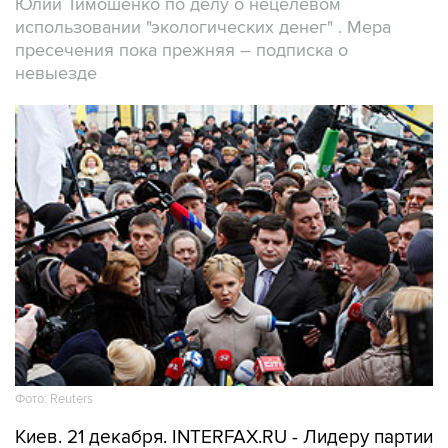
Юлии Тимошенко по делу о нецелевом
использовании "экологических денег" . Мера
пресечения пока прежняя – подписка о
невыезде
Фото: Reuters
Киев. 21 декабря. INTERFAX.RU - Лидеру партии