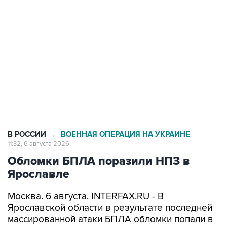
Как российские медицинские технологии
выходят на мировые рынки
Социальная реклама, АНО «Национальные приоритеты».
ИНН 7725383515 Erid: F7NfYUJCUneVdTRF8PRs
Трамп заявил, что переговоры с Ираном
начнутся в понедельник
В РОССИИ
ВОЕННАЯ ОПЕРАЦИЯ НА УКРАИНЕ
→
11:32, 6 августа 2026
Обломки БПЛА поразили НПЗ в
Ярославле
Москва. 6 августа. INTERFAX.RU - В
Ярославской области в результате последней
массированной атаки БПЛА обломки попали в