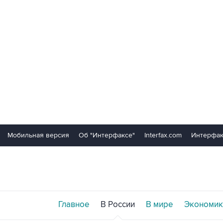
Мобильная версия
Об "Интерфаксе"
Interfax.com
Интерфак
Главное
В России
В мире
Экономик