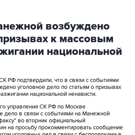
анежной возбуждено
 призывах к массовым
зжигании национальной
 СК РФ подтвердили, что в связи с событиями
едено уголовное дело по статьям о призывах
разжигании национальной ненависти.
го управления СК РФ по Москве
е дело в связи с событиями на Манежной
рфаксу" во вторник официальный
ин на просьбу прокомментировать сообщение
том уголовных дел в связи с беспорядками в