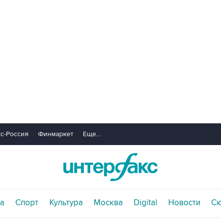
с-Россия
Финмаркет
Еще...
а
Спорт
Культура
Москва
Digital
Новости
С