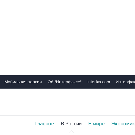
Мобильная версия
Об "Интерфаксе"
Interfax.com
Интерфак
Главное
В России
В мире
Экономик