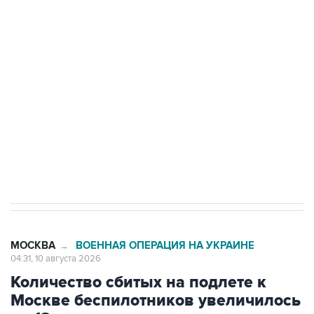
до пяти
Беспилотные технологии и ИИ на службе у
электросетевых объектов и агрокомплексов
Социальная реклама, АНО «Национальные приоритеты».
ИНН 7725383515 Erid: F7NfYUJCUneVdwcydK6A
Путин вывел "Шереметьево" из
стратегического списка с целью снять
препятствие для приватизации
МОСКВА
ВОЕННАЯ ОПЕРАЦИЯ НА УКРАИНЕ
→
04:31, 10 августа 2026
Количество сбитых на подлете к
Москве беспилотников увеличилось